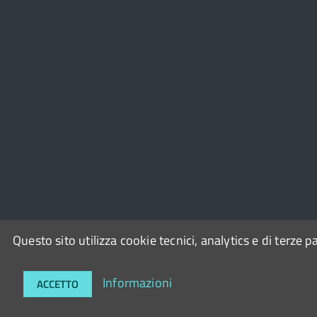
Questo sito utilizza cookie tecnici, analytics e di terze p
© 2026
Società Informatica Territoriale
powered by
OpenP
Informazioni
ACCETTO