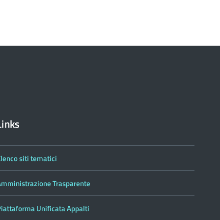
torna
ll'inizio
el
contenuto
Links
lenco siti tematici
Amministrazione Trasparente
iattaforma Unificata Appalti