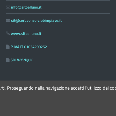
info@sitbelluno.it
sit@cert.consorziobimpiave.it
www.sitbelluno.it
P.IVA IT 01034290252
SDI WY7PJ6K
arti. Proseguendo nella navigazione accetti l’utilizzo dei co
con il supporto di
a
OpenContent Scarl