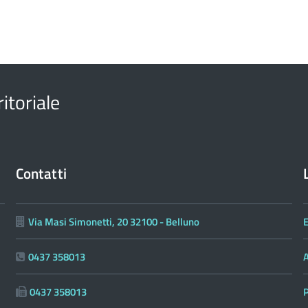
a
d
itoriale
Contatti
Via Masi Simonetti, 20 32100 - Belluno
E
0437 358013
0437 358013
P