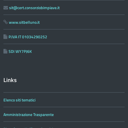
sit@cert.consorziobimpiave.it
www.sitbelluno.it
P.IVA IT 01034290252
SDI WY7PJ6K
Links
Elenco siti tematici
Amministrazione Trasparente