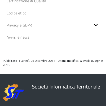
Certificazione di Qualità
Codice etico
Privacy e GDPR
Avvisi e news
torna
all'inizio
Pubblicato il: Lunedì, 05 Dicembre 2011 - Ultima modifica: Giovedì, 02 Aprile
del
2015
contenuto
Società Informatica Territoriale